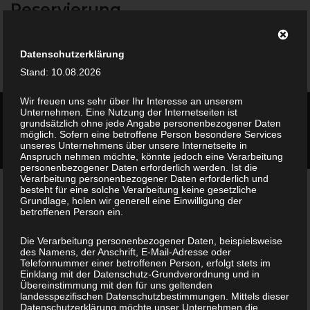
Reservierung
Skip
to
content
Datenschutzerklärung
Stand: 10.08.2026
Wir freuen uns sehr über Ihr Interesse an unserem
Unternehmen. Eine Nutzung der Internetseiten ist
2026 © Cafe Madame
Theme by
SiteOrigin
grundsätzlich ohne jede Angabe personenbezogener Daten
möglich. Sofern eine betroffene Person besondere Services
Datenschutz
Impressum
unseres Unternehmens über unsere Internetseite in
Anspruch nehmen möchte, könnte jedoch eine Verarbeitung
personenbezogener Daten erforderlich werden. Ist die
Verarbeitung personenbezogener Daten erforderlich und
besteht für eine solche Verarbeitung keine gesetzliche
Grundlage, holen wir generell eine Einwilligung der
betroffenen Person ein.
Die Verarbeitung personenbezogener Daten, beispielsweise
des Namens, der Anschrift, E-Mail-Adresse oder
Telefonnummer einer betroffenen Person, erfolgt stets im
Einklang mit der Datenschutz-Grundverordnung und in
Übereinstimmung mit den für uns geltenden
landesspezifischen Datenschutzbestimmungen. Mittels dieser
Datenschutzerklärung möchte unser Unternehmen die